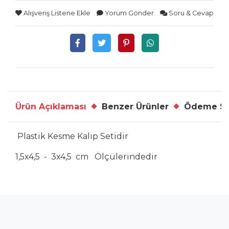
Alışveriş Listene Ekle
Yorum Gönder
Soru & Cevap
Ürün Açıklaması
Benzer Ürünler
Ödeme Se
Plastik Kesme Kalıp Setidir
1,5x4,5 - 3x4,5 cm Ölçülerindedir