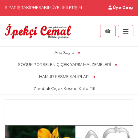
SIPARIŞ TAKIP
HESABIM
ÜYELIK
İLETIŞIM
Üye Girişi
Ana Sayfa
SOĞUK PORSELEN ÇİÇEK YAPIM MALZEMELERİ
HAMUR KESME KALIPLARI
Zambak Çiçek Kesme Kalıbı 116