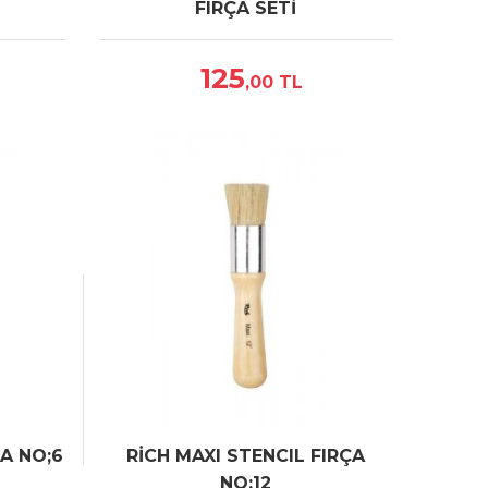
FIRÇA SETİ
125
,00
TL
ÇA NO;6
RİCH MAXI STENCIL FIRÇA
NO;12