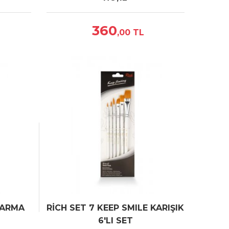
360
,00
TL
 KARMA
RİCH SET 7 KEEP SMILE KARIŞIK
6'LI SET