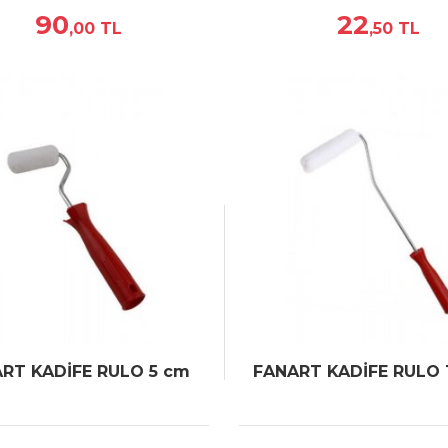
90
22
,00
TL
,50
TL
RT KADİFE RULO 5 cm
FANART KADİFE RULO 