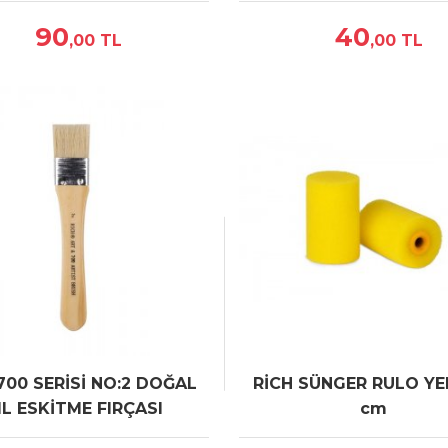
90
40
,00
TL
,00
TL
700 SERİSİ NO:2 DOĞAL
RİCH SÜNGER RULO YE
IL ESKİTME FIRÇASI
cm