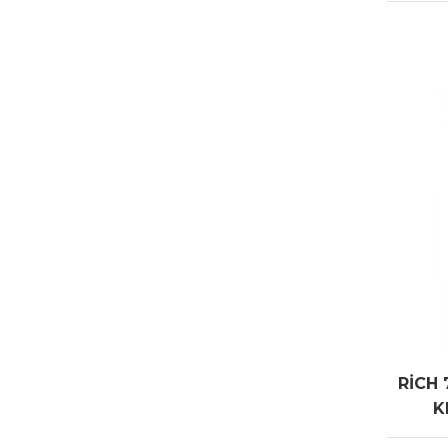
RİCH 
K