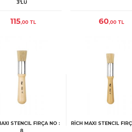
3'LÜ
115
60
,00
TL
,00
TL
AXI STENCIL FIRÇA NO :
RİCH MAXI STENCIL FIR
8