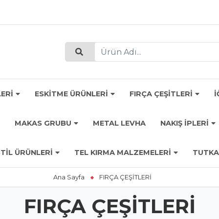
ERİ
ESKİTME ÜRÜNLERİ
FIRÇA ÇEŞİTLERİ
İ
MAKAS GRUBU
METAL LEVHA
NAKIŞ İPLERİ
TİL ÜRÜNLERİ
TEL KIRMA MALZEMELERİ
TUTKA
Ana Sayfa
FIRÇA ÇEŞİTLERİ
FIRÇA ÇEŞİTLERİ