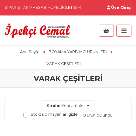
SIPARIŞ TAKIP
HESABIM
ÜYELIK
İLETIŞIM
Üye Girişi
Ana Sayfa
BOYAMA YARDIMCI ÜRÜNLERİ
VARAK ÇEŞİTLERİ
VARAK ÇEŞİTLERİ
Sırala:
Yeni Ürünler
Stokta olmayanları gizle
19 ürün bulundu