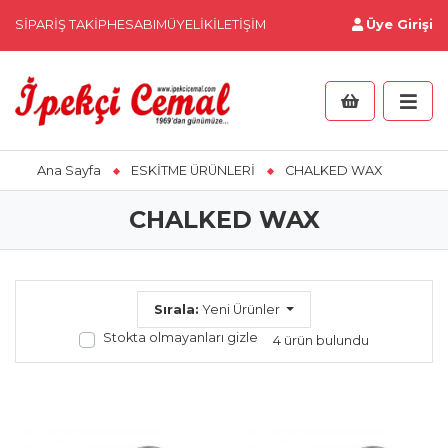
SIPARIŞ TAKIP
HESABIM
ÜYELIK
İLETIŞIM
Üye Girişi
Ana Sayfa
ESKİTME ÜRÜNLERİ
CHALKED WAX
CHALKED WAX
Sırala:
Yeni Ürünler
Stokta olmayanları gizle
4 ürün bulundu