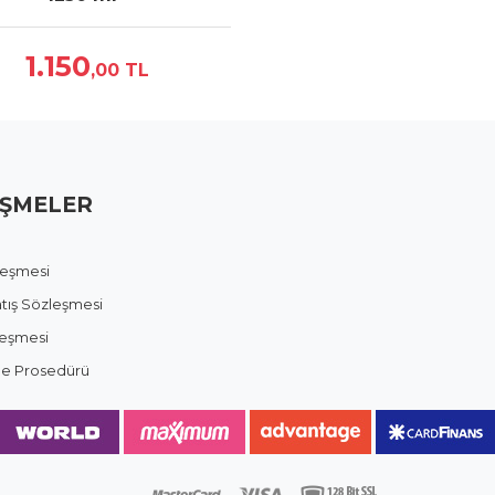
1.150
,00
TL
ŞMELER
zleşmesi
atış Sözleşmesi
leşmesi
ade Prosedürü