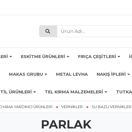
ERİ
ESKİTME ÜRÜNLERİ
FIRÇA ÇEŞİTLERİ
İ
MAKAS GRUBU
METAL LEVHA
NAKIŞ İPLERİ
TİL ÜRÜNLERİ
TEL KIRMA MALZEMELERİ
TUTKA
OYAMA YARDIMCI ÜRÜNLERİ
VERNİKLER
SU BAZLI VERNİKLER
PARLAK