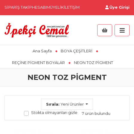
SIPARIŞ TAKIP
HESABIM
ÜYELIK
İLETIŞIM
Üye Girişi
Ana Sayfa
BOYA ÇEŞİTLERİ
REÇİNE PİGMENT BOYALAR
NEON TOZ PİGMENT
NEON TOZ PİGMENT
Sırala:
Yeni Ürünler
Stokta olmayanları gizle
7 ürün bulundu