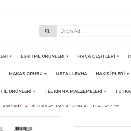
ERİ
ESKİTME ÜRÜNLERİ
FIRÇA ÇEŞİTLERİ
İ
MAKAS GRUBU
METAL LEVHA
NAKIŞ İPLERİ
TİL ÜRÜNLERİ
TEL KIRMA MALZEMELERİ
TUTKA
Ana Sayfa
RİCH KOLAY TRANSFER VİNTAGE 1324 23x33 cm