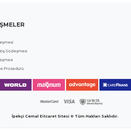
ŞMELER
zleşmesi
atış Sözleşmesi
leşmesi
ade Prosedürü
İpekçi Cemal Eitcaret Sitesi © Tüm Hakları Saklıdır.