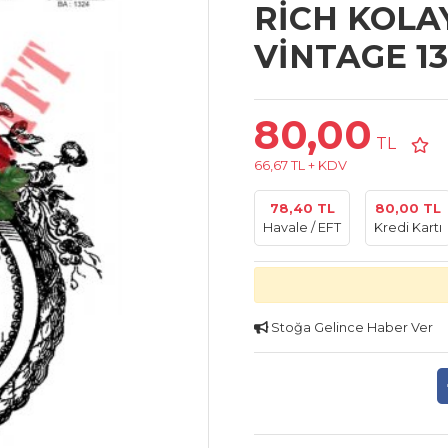
RİCH KOLA
VİNTAGE 13
80,00
TL
66,67 TL + KDV
78,40 TL
80,00 TL
Havale / EFT
Kredi Kartı
Stoğa Gelince Haber Ver