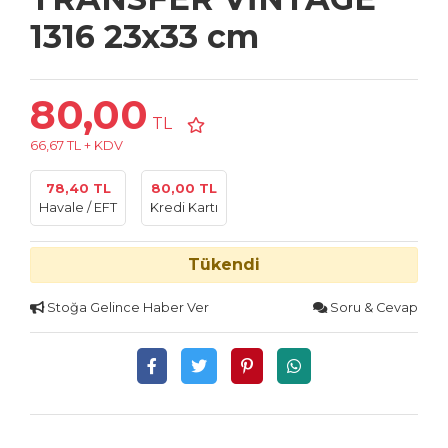
1316 23x33 cm
80,00
TL
66,67 TL + KDV
78,40 TL
80,00 TL
Havale / EFT
Kredi Kartı
Tükendi
Stoğa Gelince Haber Ver
Soru & Cevap