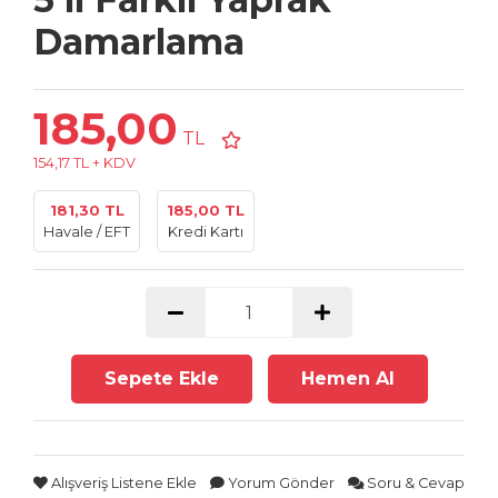
Damarlama
185,00
TL
154,17 TL + KDV
181,30 TL
185,00 TL
Havale / EFT
Kredi Kartı
Sepete Ekle
Hemen Al
Alışveriş Listene Ekle
Yorum Gönder
Soru & Cevap