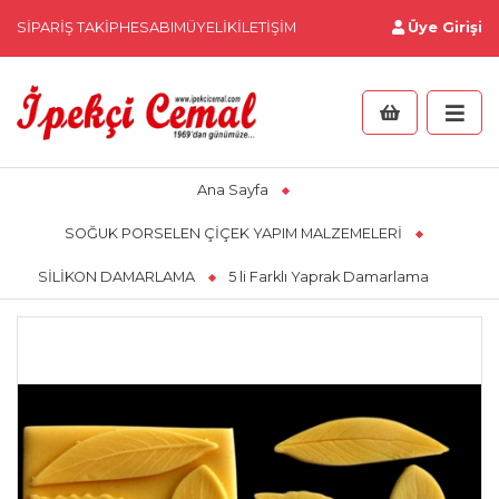
SIPARIŞ TAKIP
HESABIM
ÜYELIK
İLETIŞIM
Üye Girişi
Ana Sayfa
SOĞUK PORSELEN ÇİÇEK YAPIM MALZEMELERİ
SİLİKON DAMARLAMA
5 li Farklı Yaprak Damarlama